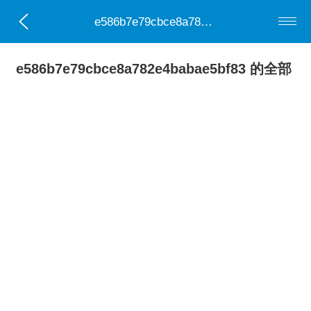
e586b7e79cbce8a782e4babae5bf83
e586b7e79cbce8a782e4babae5bf83 的全部
0部小说