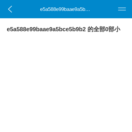
e5a588e99baae9a5bce5b9b2
e5a588e99baae9a5bce5b9b2 的全部0部小
说