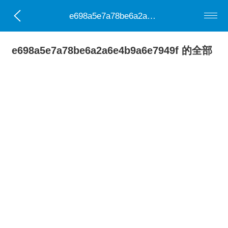
e698a5e7a78be6a2a6e4b9a6e7949f
e698a5e7a78be6a2a6e4b9a6e7949f 的全部
0部小说