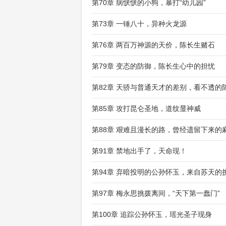
第70章 病恹恹的小狗，暴打“幼儿园”
第73章 一锤八十，异种火龙源
第76章 两百万神源的天价，陈长生赌石
第79章 变态的防御，陈长生心中的担忧
第82章 天骄与普通天才的差别，看不透的
第85章 攻打昆仑圣地，道纹显神威
第88章 艰难且漫长的路，曾经遗留下来的
第91章 禁地出手了，天命现！
第94章 弃暗投明的公孙怀玉，来自苏天的
第97章 梅永思挑拨离间，“天下第一蠢门”
第100章 追踪公孙怀玉，瑶光圣子现身