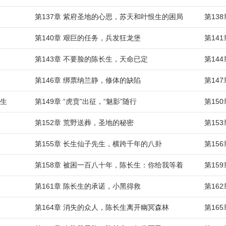
第137章 紫府圣地的心思，苏天和叶恨生的困局
第13
第140章 艰巨的任务，兵发狂龙堡
第14
第143章 不要脸的陈长生，天命已定
第14
第146章 绑票纳兰静，修体的缺陷
第14
长生
第149章 “虎贲”出征，“魅影”随行
第15
第152章 荒野送葬，圣地的秘密
第15
第155章 长生仙子先生，横跨千年的八卦
第15
第158章 被困一百八十年，陈长生：你给我等着
第15
第161章 陈长生的承诺，小黑得救
第16
第164章 消失的众人，陈长生离开幽冥森林
第16