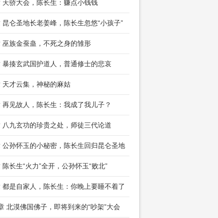
章 天骄大会，陈长生：赚点小钱钱
章 昆仑圣地长老姜峰，陈长生忽悠“小孩子”
章 巫族金蚕蛊，不死之身的雏形
章 暴揍玄武国护道人，普通修士的悲哀
章 天才云集，神秘的麻姑
章 再见故人，陈长生：我成了我儿子？
章 八九玄功的珍贵之处，师徒三代论道
章 公孙怀玉的小秘密，陈长生回归昆仑圣地
章 陈长生“火力”全开，公孙怀玉“败北”
章 都是自家人，陈长生：你晚上要睡不着了
2章 北漠佛国佛子，即将到来的“吵架”大会