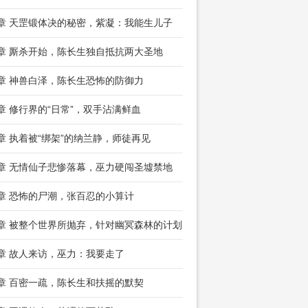
8章 天罡锻体决的秘密，紫凝：我能生儿子
1章 厮杀开始，陈长生独自抵抗两大圣地
4章 神兽白泽，陈长生恐怖的防御力
7章 修行界的“日常”，双手沾满鲜血
0章 执着被“绑架”的纳兰静，师徒再见
3章 无情仙子悲惨落幕，巫力硬闯圣墟禁地
6章 恐怖的尸潮，张百忍的小算计
9章 被整个世界所抛弃，针对幽冥森林的计划
2章 故人来访，巫力：我要走了
5章 百密一疏，陈长生和扶摇的默契