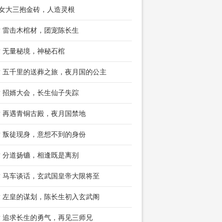
 女大三抱金砖，人造灵根
章 雷击木棺材，团宠陈长生
章 无量秘境，神秘石棺
章 五千里的送葬之旅，夜月国的公主
章 招婿大会，长生仙子失踪
章 再遇青铜古殿，夜月国禁地
章 叛徒现身，意想不到的身份
章 分道扬镳，相逢既是离别
章 马车谈话，玄武国皇帝大限将至
章 左皇的谋划，陈长生初入玄武阁
章 追求长生的勇气，再见三师兄