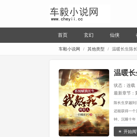
首页
玄幻
仙侠
车毅小说网
其他类型
温暖长生陈
温暖长
状态：连载
最新章节：
陈长生穿越到
么不能？
还能获得一个
钟。沉睡十年
中下的花朵，
开始阅
“你挖了我王