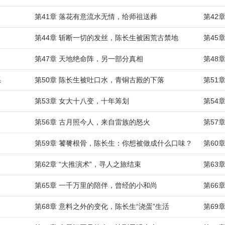
第41章 落花有意流水无情，给师祖送葬
第42
第44章 斩断一切的发丝，陈长生被困荒古禁地
第45
第47章 天地绝命阵，另一部分真相
第48
系
第50章 陈长生被吐口水，青铜古殿的下落
第51
第53章 女大十八变，十年筹划
第54
第56章 古月照今人，来自雷族的怒火
第57
第59章 饕餮根骨，陈长生：你想被做成什么口味？
第60
第62章 “大推演术”，寻人之旅结束
第63
第65章 一千万里的陪伴，曾经的小和尚
第66
第68章 意料之外的变化，陈长生“浇蛋”生活
第69