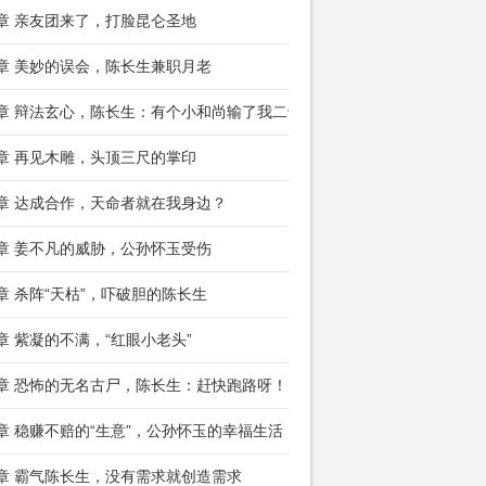
5章 亲友团来了，打脸昆仑圣地
8章 美妙的误会，陈长生兼职月老
1章 辩法玄心，陈长生：有个小和尚输了我二十年
4章 再见木雕，头顶三尺的掌印
7章 达成合作，天命者就在我身边？
0章 姜不凡的威胁，公孙怀玉受伤
3章 杀阵“天枯”，吓破胆的陈长生
6章 紫凝的不满，“红眼小老头”
9章 恐怖的无名古尸，陈长生：赶快跑路呀！
2章 稳赚不赔的“生意”，公孙怀玉的幸福生活
5章 霸气陈长生，没有需求就创造需求