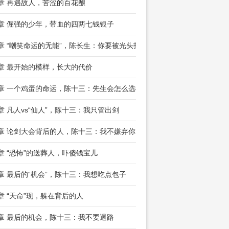
8章 再遇故人，苦涩的百花酿
1章 倔强的少年，带血的四两七钱银子
4章 “嘲笑命运的无能”，陈长生：你要被光头打
7章 最开始的模样，长大的代价
0章 一个鸡蛋的命运，陈十三：先生会怎么选择？
3章 凡人vs“仙人”，陈十三：我只管出剑
6章 论剑大会背后的人，陈十三：我不嫌弃你
9章 “恐怖”的送葬人，吓傻钱宝儿
2章 最后的“机会”，陈十三：我想吃点包子
5章 “天命”现，躲在背后的人
8章 最后的机会，陈十三：我不要退路