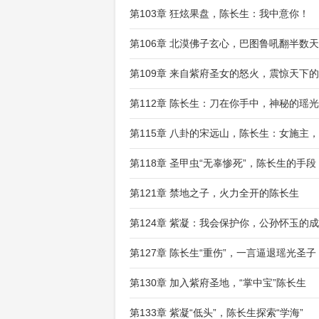
第103章 狂炫果盘，陈长生：我中意你！
第106章 北漠佛子玄心，巴图鲁吼翻半数
第109章 来自紫府圣女的怒火，震惊天下
第112章 陈长生：刀在你手中，神秘的瑶
第115章 八卦的宋远山，陈长生：女施主
第118章 圣甲虫“无辜惨死”，陈长生的手段
第121章 禁地之子，火力全开的陈长生
第124章 紫凝：我会保护你，公孙怀玉的
第127章 陈长生“重伤”，一言逼退瑶光圣子
第130章 加入紫府圣地，“掌中宝”陈长生
第133章 紫凝“低头”，陈长生探索“学海”