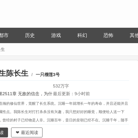
都市
历史
游戏
科幻
恐怖
其
长生
生陈长生
一只榴莲3号
532万字
第2511章 无敌的信念，为什
最后更新：9小时前
浩瀚的修仙世界，觉醒了长生系统。沉睡一年就增长一年的寿命，并且还能并且
属性点。我陈长生对打打杀杀没有兴趣，我只想好好的睡觉，顺便给人送一下
，曾经的村子已经物是人非。沉睡百年，昔日的皇朝已经不在。沉睡千年，随手
已经成为无数修士争抢的灵药。沉睡万年，原来养的小鸟已经变成了一方妖帝。
读
最近阅读
家的祖坟，我们王家和你不共戴天！”“一帮小兔崽子，怎么说话呢？