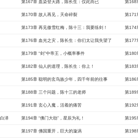
第167章 血染登天路，陈长生：仅此而已
第16
第170章 故人再见，天命碎裂
第17
第173章 再见傲雪红梅，陈十三：我要练剑！
第17
第176章 血光之灾，陈长生：你们太让我失望了
第17
第179章 “剑”中帝王，小概率事件
第18
第182章 仙人的道理，陈长生：你上！
第18
第185章 聪明的玄鸟族少年，四千年前的往事
第18
第188章 三个问题，陈十三的老师
第18
第191章 玄心入魔，活着的痛苦
第19
的白泽
第194章 “佛门大劫”，星辰为礼！
第19
第197章 佛国重开，巨大的漩涡
第19