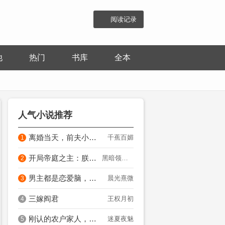
阅读记录
他
热门
书库
全本
人气小说推荐
离婚当天，前夫小叔连夜抢我领证
千蕉百媚
1
开局帝庭之主：朕全家皆狠角色？
黑暗领路人
2
男主都是恋爱脑，只有我是真修仙
晨光熹微
3
三嫁阎君
王权月初
4
刚认的农户家人，全员都是病娇大反派？
迷夏夜魅
5