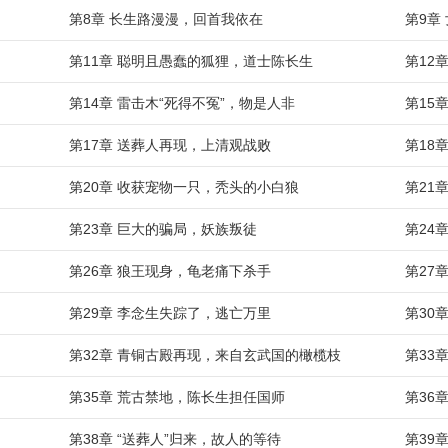
第8章 长生路漫漫，回首我依在
第9章
第11章 聪明且愚蠢的狐狸，道士陈长生
第12
第14章 雷击木“死得不冤”，物是人非
第15
第17章 送葬人再现，上清观战败
第18
第20章 收获宠物一只，秃头的小白狼
第21
第23章 巨大的骗局，妖族叛徒
第24
第26章 狼王现身，龟老痛下杀手
第27
第29章 李念生失踪了，逃亡万里
第30
第32章 青铜古殿再现，来自玄武国的橄榄枝
第33
第35章 荒古禁地，陈长生担任国师
第36
第38章 “送葬人”归来，故人的等待
第39