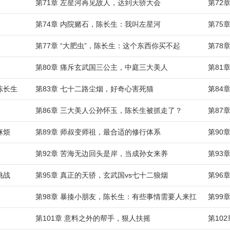
第71章 左星河再见故人，达到天骄大会
第72
第74章 内院赌石，陈长生：我叫左星河
第75
第77章 “大肥虫”，陈长生：这个东西你买不起
第78
第80章 痛斥玄武国三公主，中庭三大美人
第81
陈长生
第83章 七十二路尘烟，好奇心害死猫
第84
第86章 三大美人公孙怀玉，陈长生被抓走了？
第87
麻烦
第89章 师叔变师祖，最合适的修行体系
第90
第92章 苦海无边回头是岸，当成孙女来养
第93
挑战
第95章 真正的天骄，玄武国vs七十二狼烟
第96
第98章 暴揍小朋友，陈长生：有些事情需要人来扛
第99
第101章 意料之外的帮手，狠人扶摇
第10