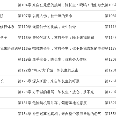
第104章 来自狂龙堡的挑衅，陈长生：呜呜！他们欺负我
第10
天骄
第107章 以魔入佛，被击碎的天命
第10
的修行体系
第110章 无情仙子的挑战，天生仙骨
第11
光圣子
第113章 曾经的故人，紫府圣主：晚上来我房间
第11
，我来给你送茶了
第116章 招揽陈长生，紫府圣主：你不是我喜欢的类型
第11
第119章 血手宝参，陈长生：你真令人作呕
第12
第122章 “鸟人”方千城，陈长生的反击
第12
成长
第125章 深入矿脉，来自陈长生的叮嘱
第12
第128章 方千城的谩骂，陈长生：放心，杀不光
第12
第131章 危险与机遇并存，紫府圣地的态度
第13
第134章 扑朔迷离的真相，来自整个紫府圣地的怨气
第13