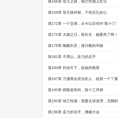
第166章 登天之路，纳兰性德入红尘
第169章 登天路碎裂，千疮百孔的心
第172章 一个交易，从今以后你叫“陈十三”
第175章 大婚之日，陈长生：她要死了哟！
第178章 唤醒剑灵，落日般的华丽
第181章 不周山，巫力的后手
第184章 剑动天下，妖族的救星
第187章 万通商会背后的人，收获一个丫鬟
第190章 瞎眼老和尚，陈十三拜师
第193章 纳兰性德：我要去讲道理，无聊
第196章 巫力的后手，佛缘大会