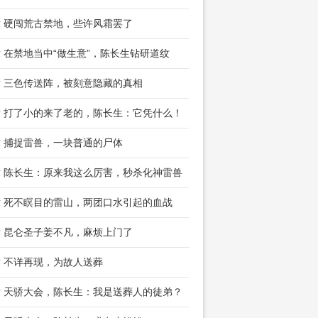
章 硬闯荒古禁地，些许风霜罢了
章 在禁地当中“做生意”，陈长生钻研道纹
章 三色传送阵，被刻意隐藏的真相
章 打了小的来了老的，陈长生：它凭什么！
章 捕捉雷兽，一块普通的尸体
章 陈长生：原来我这么厉害，秒杀化神雷兽
章 死不瞑目的雷山，两团口水引起的血战
章 昆仑圣子姜不凡，麻烦上门了
章 不详再现，为故人送葬
章 天骄大会，陈长生：我是送葬人的徒弟？