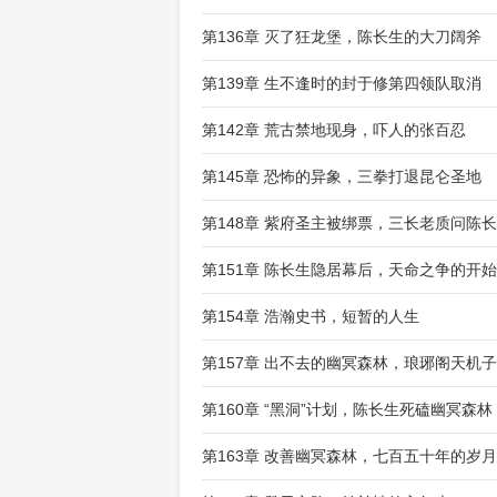
第136章 灭了狂龙堡，陈长生的大刀阔斧
第139章 生不逢时的封于修第四领队取消
第142章 荒古禁地现身，吓人的张百忍
第145章 恐怖的异象，三拳打退昆仑圣地
第148章 紫府圣主被绑票，三长老质问陈
第151章 陈长生隐居幕后，天命之争的开始
第154章 浩瀚史书，短暂的人生
第157章 出不去的幽冥森林，琅琊阁天机子
第160章 “黑洞”计划，陈长生死磕幽冥森林
第163章 改善幽冥森林，七百五十年的岁月