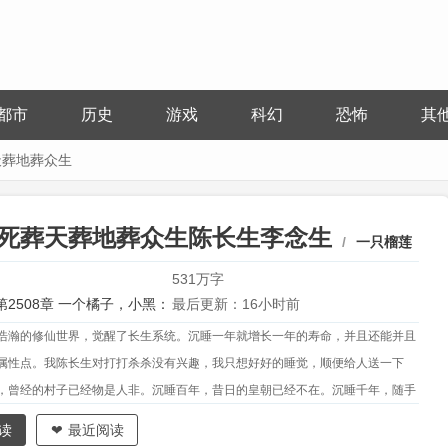
都市
历史
游戏
科幻
恐怖
其
天葬地葬众生
死葬天葬地葬众生陈长生李念生
一只榴莲
531万字
第2508章 一个橘子，小黑：
最后更新：16小时前
浩瀚的修仙世界，觉醒了长生系统。沉睡一年就增长一年的寿命，并且还能并且
质疑他！
属性点。我陈长生对打打杀杀没有兴趣，我只想好好的睡觉，顺便给人送一下
，曾经的村子已经物是人非。沉睡百年，昔日的皇朝已经不在。沉睡千年，随手
已经成为无数修士争抢的灵药。沉睡万年，原来养的小鸟已经变成了一方妖帝。
读
最近阅读
家的祖坟，我们王家和你不共戴天！”“一帮小兔崽子，怎么说话呢？