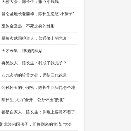
章 天骄大会，陈长生：赚点小钱钱
章 昆仑圣地长老姜峰，陈长生忽悠“小孩子”
章 巫族金蚕蛊，不死之身的雏形
章 暴揍玄武国护道人，普通修士的悲哀
章 天才云集，神秘的麻姑
章 再见故人，陈长生：我成了我儿子？
章 八九玄功的珍贵之处，师徒三代论道
章 公孙怀玉的小秘密，陈长生回归昆仑圣地
章 陈长生“火力”全开，公孙怀玉“败北”
章 都是自家人，陈长生：你晚上要睡不着了
2章 北漠佛国佛子，即将到来的“吵架”大会