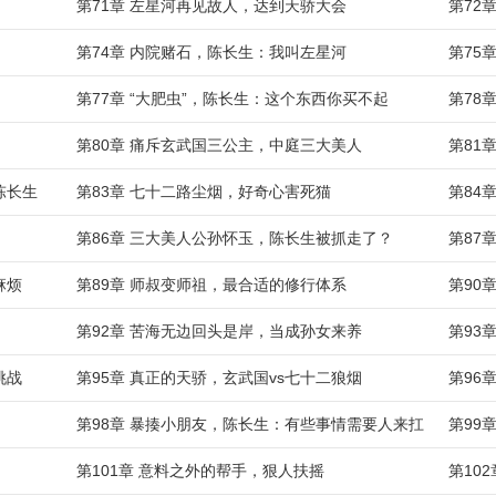
第71章 左星河再见故人，达到天骄大会
第72
第74章 内院赌石，陈长生：我叫左星河
第75
第77章 “大肥虫”，陈长生：这个东西你买不起
第78
第80章 痛斥玄武国三公主，中庭三大美人
第81
陈长生
第83章 七十二路尘烟，好奇心害死猫
第84
第86章 三大美人公孙怀玉，陈长生被抓走了？
第87
麻烦
第89章 师叔变师祖，最合适的修行体系
第90
第92章 苦海无边回头是岸，当成孙女来养
第93
挑战
第95章 真正的天骄，玄武国vs七十二狼烟
第96
第98章 暴揍小朋友，陈长生：有些事情需要人来扛
第99
第101章 意料之外的帮手，狠人扶摇
第10