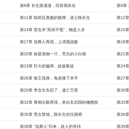
第8章 长生路漫漫，回首我依在
第9章
第11章 聪明且愚蠢的狐狸，道士陈长生
第12
第14章 雷击木“死得不冤”，物是人非
第15
第17章 送葬人再现，上清观战败
第18
第20章 收获宠物一只，秃头的小白狼
第21
第23章 巨大的骗局，妖族叛徒
第24
第26章 狼王现身，龟老痛下杀手
第27
第29章 李念生失踪了，逃亡万里
第30
第32章 青铜古殿再现，来自玄武国的橄榄枝
第33
第35章 荒古禁地，陈长生担任国师
第36
第38章 “送葬人”归来，故人的等待
第39