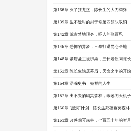
第136章 灭了狂龙堡，陈长生的大刀阔斧
第139章 生不逢时的封于修第四领队取消
第142章 荒古禁地现身，吓人的张百忍
第145章 恐怖的异象，三拳打退昆仑圣地
第148章 紫府圣主被绑票，三长老质问陈
第151章 陈长生隐居幕后，天命之争的开始
第154章 浩瀚史书，短暂的人生
第157章 出不去的幽冥森林，琅琊阁天机子
第160章 “黑洞”计划，陈长生死磕幽冥森林
第163章 改善幽冥森林，七百五十年的岁月