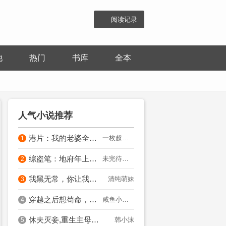
阅读记录
他
热门
书库
全本
人气小说推荐
港片：我的老婆全是极品尤物
一枚超级大帅哥
1
综盗笔：地府年上白月光
未完待续1213
2
我黑无常，你让我直播科普鬼怪？
清纯萌妹
3
穿越之后想苟命，就给男主当新妈
咸鱼小姨娘
4
休夫灭妾,重生主母杀疯了！
韩小沫
5