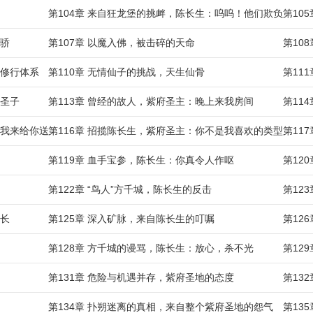
第104章 来自狂龙堡的挑衅，陈长生：呜呜！他们欺负我
第10
天骄
第107章 以魔入佛，被击碎的天命
第10
的修行体系
第110章 无情仙子的挑战，天生仙骨
第11
光圣子
第113章 曾经的故人，紫府圣主：晚上来我房间
第11
，我来给你送茶了
第116章 招揽陈长生，紫府圣主：你不是我喜欢的类型
第11
第119章 血手宝参，陈长生：你真令人作呕
第12
第122章 “鸟人”方千城，陈长生的反击
第12
成长
第125章 深入矿脉，来自陈长生的叮嘱
第12
第128章 方千城的谩骂，陈长生：放心，杀不光
第12
第131章 危险与机遇并存，紫府圣地的态度
第13
第134章 扑朔迷离的真相，来自整个紫府圣地的怨气
第13