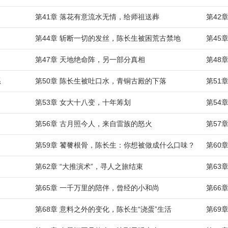
第41章 落花有意流水无情，给师祖送葬
第42
第44章 斩断一切的发丝，陈长生被困荒古禁地
第45
第47章 天地绝命阵，另一部分真相
第48
系
第50章 陈长生被吐口水，青铜古殿的下落
第51
第53章 女大十八变，十年筹划
第54
第56章 古月照今人，来自雷族的怒火
第57
第59章 饕餮根骨，陈长生：你想被做成什么口味？
第60
第62章 “大推演术”，寻人之旅结束
第63
第65章 一千万里的陪伴，曾经的小和尚
第66
第68章 意料之外的变化，陈长生“浇蛋”生活
第69