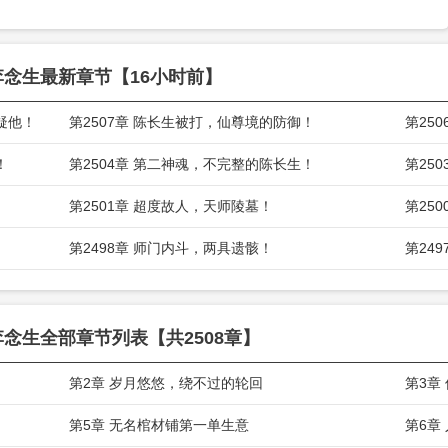
李念生
最新章节【16小时前】
疑他！
第2507章 陈长生被打，仙尊境的防御！
第25
！
第2504章 第二神魂，不完整的陈长生！
第25
第2501章 超度故人，天师陵墓！
第25
！
第2498章 师门内斗，两具遗骸！
第24
李念生
全部章节列表【共2508章】
第2章 岁月悠悠，绕不过的轮回
第3章
第5章 无名棺材铺第一单生意
第6章