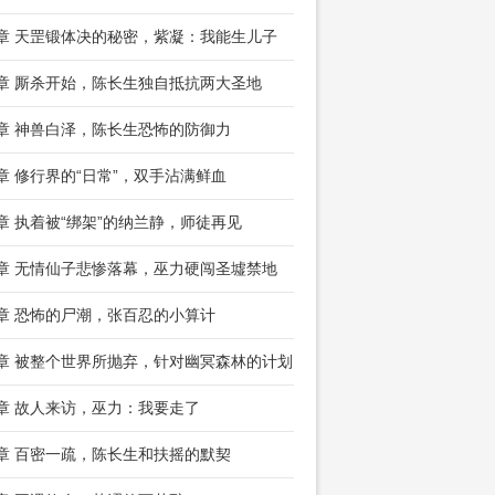
8章 天罡锻体决的秘密，紫凝：我能生儿子
1章 厮杀开始，陈长生独自抵抗两大圣地
4章 神兽白泽，陈长生恐怖的防御力
7章 修行界的“日常”，双手沾满鲜血
0章 执着被“绑架”的纳兰静，师徒再见
3章 无情仙子悲惨落幕，巫力硬闯圣墟禁地
6章 恐怖的尸潮，张百忍的小算计
9章 被整个世界所抛弃，针对幽冥森林的计划
2章 故人来访，巫力：我要走了
5章 百密一疏，陈长生和扶摇的默契