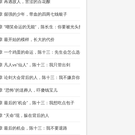
8章 再遇故人，苦涩的百花酿
1章 倔强的少年，带血的四两七钱银子
4章 “嘲笑命运的无能”，陈长生：你要被光头打
7章 最开始的模样，长大的代价
0章 一个鸡蛋的命运，陈十三：先生会怎么选择？
3章 凡人vs“仙人”，陈十三：我只管出剑
6章 论剑大会背后的人，陈十三：我不嫌弃你
9章 “恐怖”的送葬人，吓傻钱宝儿
2章 最后的“机会”，陈十三：我想吃点包子
5章 “天命”现，躲在背后的人
8章 最后的机会，陈十三：我不要退路