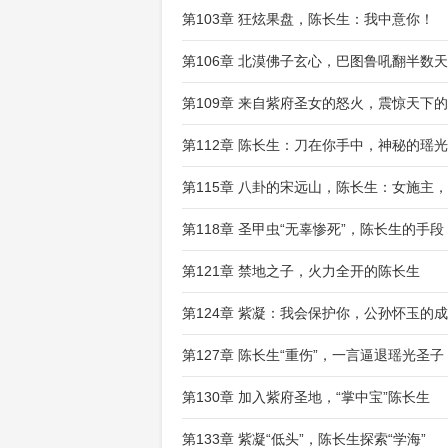
第103章 狂炫果盘，陈长生：我中意你！
第106章 北漠佛子玄心，巴图鲁吼翻半数
第109章 来自紫府圣女的怒火，震惊天下
第112章 陈长生：刀在你手中，神秘的瑶
第115章 八卦的宋远山，陈长生：女施主
第118章 圣甲虫“无辜惨死”，陈长生的手段
第121章 禁地之子，火力全开的陈长生
第124章 紫凝：我会保护你，公孙怀玉的
第127章 陈长生“重伤”，一言逼退瑶光圣子
第130章 加入紫府圣地，“掌中宝”陈长生
第133章 紫凝“低头”，陈长生探索“学海”