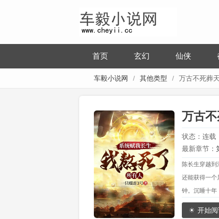
首页
玄幻
仙侠
车毅小说网
其他类型
万古不死葬
陈长生李念生
万古不
3号
状态：连载
最新章节：
陈长生穿越到
你没有资格
还能获得一个
钟。沉睡十年
中下的花朵，
开始阅
“你挖了我王