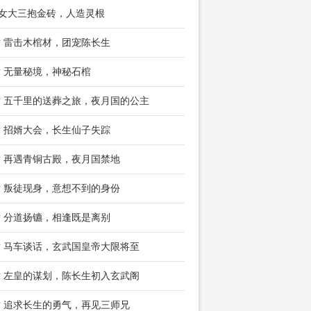
 女大三抱金砖，人造灵根
章 雷击木棺材，团宠陈长生
章 无量秘境，神秘石棺
章 五千里的送葬之旅，夜月国的公主
章 招婿大会，长生仙子失踪
章 再遇青铜古殿，夜月国禁地
章 叛徒现身，意想不到的身份
章 分道扬镳，相逢既是离别
章 马车谈话，玄武国皇帝大限将至
章 左皇的谋划，陈长生初入玄武阁
章 追求长生的勇气，再见三师兄