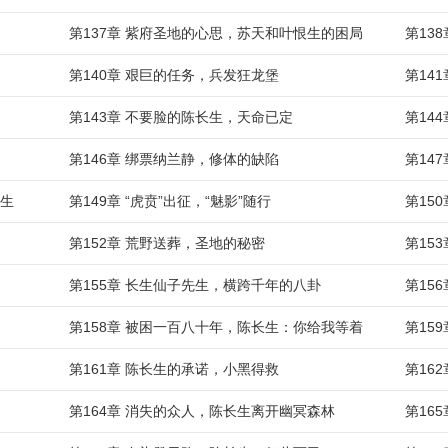
第137章 紫府圣地的心思，苏天和叶恨生的困局
第13
第140章 艰巨的任务，兵发狂龙堡
第14
第143章 不要脸的陈长生，天命已定
第14
第146章 绑票纳兰静，修体的缺陷
第14
长生
第149章 “虎贲”出征，“魅影”随行
第15
第152章 荒野送葬，圣地的秘密
第15
第155章 长生仙子先生，横跨千年的八卦
第15
第158章 被困一百八十年，陈长生：你给我等着
第15
第161章 陈长生的承诺，小黑得救
第16
第164章 消失的众人，陈长生离开幽冥森林
第16