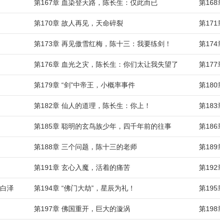
第167章 血染登天路，陈长生：仅此而已
第16
第170章 故人再见，天命碎裂
第17
第173章 再见傲雪红梅，陈十三：我要练剑！
第17
第176章 血光之灾，陈长生：你们太让我失望了
第17
第179章 “剑”中帝王，小概率事件
第18
第182章 仙人的道理，陈长生：你上！
第18
第185章 聪明的玄鸟族少年，四千年前的往事
第18
第188章 三个问题，陈十三的老师
第18
第191章 玄心入魔，活着的痛苦
第19
的白泽
第194章 “佛门大劫”，星辰为礼！
第19
第197章 佛国重开，巨大的漩涡
第19