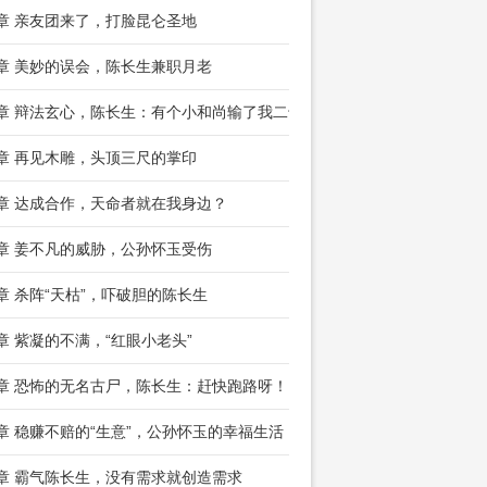
5章 亲友团来了，打脸昆仑圣地
8章 美妙的误会，陈长生兼职月老
1章 辩法玄心，陈长生：有个小和尚输了我二十年
4章 再见木雕，头顶三尺的掌印
7章 达成合作，天命者就在我身边？
0章 姜不凡的威胁，公孙怀玉受伤
3章 杀阵“天枯”，吓破胆的陈长生
6章 紫凝的不满，“红眼小老头”
9章 恐怖的无名古尸，陈长生：赶快跑路呀！
2章 稳赚不赔的“生意”，公孙怀玉的幸福生活
5章 霸气陈长生，没有需求就创造需求