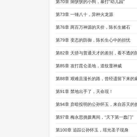
第70章 病恹恹的小狗，暴打“幼儿园”
第73章 一锤八十，异种火龙源
第76章 两百万神源的天价，陈长生赌石
第79章 变态的防御，陈长生心中的担忧
第82章 天骄与普通天才的差别，看不透的
第85章 攻打昆仑圣地，道纹显神威
第88章 艰难且漫长的路，曾经遗留下来的
第91章 禁地出手了，天命现！
第94章 弃暗投明的公孙怀玉，来自苏天的
第97章 梅永思挑拨离间，“天下第一蠢门”
第100章 追踪公孙怀玉，瑶光圣子现身