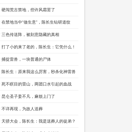
章 硬闯荒古禁地，些许风霜罢了
章 在禁地当中“做生意”，陈长生钻研道纹
章 三色传送阵，被刻意隐藏的真相
章 打了小的来了老的，陈长生：它凭什么！
章 捕捉雷兽，一块普通的尸体
章 陈长生：原来我这么厉害，秒杀化神雷兽
章 死不瞑目的雷山，两团口水引起的血战
章 昆仑圣子姜不凡，麻烦上门了
章 不详再现，为故人送葬
章 天骄大会，陈长生：我是送葬人的徒弟？