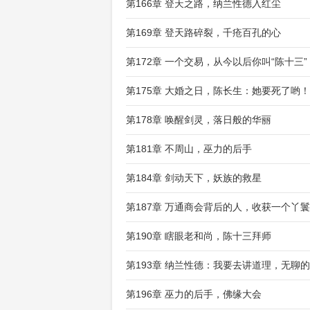
第166章 登天之路，纳兰性德入红尘
第169章 登天路碎裂，千疮百孔的心
第172章 一个交易，从今以后你叫“陈十三”
第175章 大婚之日，陈长生：她要死了哟！
第178章 唤醒剑灵，落日般的华丽
第181章 不周山，巫力的后手
第184章 剑动天下，妖族的救星
第187章 万通商会背后的人，收获一个丫鬟
第190章 瞎眼老和尚，陈十三拜师
第193章 纳兰性德：我要去讲道理，无聊
第196章 巫力的后手，佛缘大会