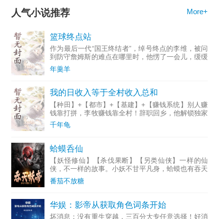
人气小说推荐
More+
篮球终点站
作为最后一代“国王终结者”，绰号终点的李维，被问
到防守詹姆斯的难点在哪里时，他愣了一会儿，缓缓
说道:“...
年羹羊
我的日收入等于全村收入总和
【种田】+【都市】+【基建】+【赚钱系统】别人赚
钱靠打拼，李牧赚钱靠全村！辞职回乡，他解锁独家
系统，水井湾全体村民的收入，实时复刻进他的账
千年龟
户，被动收入源源不断。穷山村藏着无限商机，只要
村民越富，他赚得
蛤蟆呑仙
【妖怪修仙】【杀伐果断】【另类仙侠】一样的仙
侠，不一样的故事。小妖不甘平凡身，蛤蟆也有吞天
志！这是一个小妖怪不甘平凡，成长逆袭的故事。莫
番茄不放糖
凡重生了，却成了最普通的癞蛤蟆，不甘平凡的他只
好走上妖道一路逆行
华娱：影帝从获取角色词条开始
坏消息：没有重生穿越，三百分大专任意选择！好消