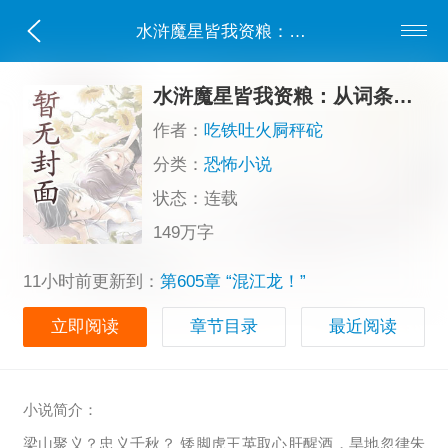
水浒魔星皆我资粮：从词条到王业
水浒魔星皆我资粮：从词条到王业
作者：
吃铁吐火屙秤砣
分类：
恐怖小说
状态：连载
149万字
11小时前更新到：
第605章 “混江龙！”
立即阅读
章节目录
最近阅读
小说简介：
梁山聚义？忠义千秋？ 矮脚虎王英取心肝醒酒，旱地忽律朱