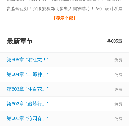
贵脂膏点灯！火眼狻猊邓飞多餐人肉双睛赤！ 宋江设计断秦
明后路，吴用杀小衙内逼朱仝上山，！董平夺人妻女灭人满
【显示全部】
门！ 孙二娘夫妻作人肉场，李逵性欢以杀人为乐！ 梁山群魔
乱舞似狮驼，非人间乐土！以众生悲号为乐章……那就比谁
最新章节
共605章
更恶！！ 杀一地煞，可得【词条】加身，夺其神通！ 屠一天
罡，必夺【命数】筑基，逆天改运！ 从此，李继业只杀不
第605章 “混江龙！”
渡！拳镇伏虎罗汉，脚踏景
第604章 “二郎神。”
第603章 “斗百花。”
第602章 “踏莎行。”
第601章 “沁园春。”