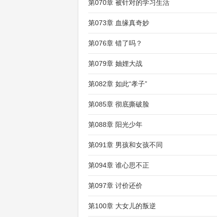
第070章 被针对的学习生活
第073章 血缘真奇妙
第076章 错了吗？
第079章 妯娌大战
第082章 如此“孝子”
第085章 彻底撕破脸
第088章 阳光少年
第091章 男孩和女孩不同
第094章 谁心思不正
第097章 讨价还价
第100章 大女儿的叛逆