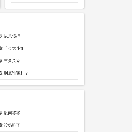
5章 故意假摔
2章 千金大小姐
9章 三角关系
6章 到底谁冤枉？
3章 质问婆婆
6章 没奶吃了