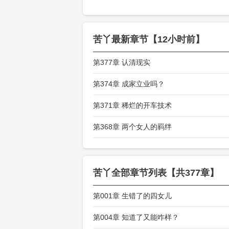
苦丫
最新章节【12小时前】
第377章 认清现实
第374章 成家立业吗？
第371章 稀烂的开车技术
第368章 两个女人的羁绊
苦丫
全部章节列表【共377章】
第001章 生错了的四女儿
第004章 知道了又能咋样？