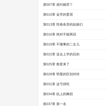
第007章 就叫她苦丫
第010章 金芳的委屈
第013章 性格各异的姑娘们
第016章 绝对不能再回
第019章 不懂事的二女儿
第022章 送去上学的目的
第025章 救星来了
第028章 明显的区别对待
第031章 这亏得吃
第034章 炕上的舞蹈
第037章 第一名