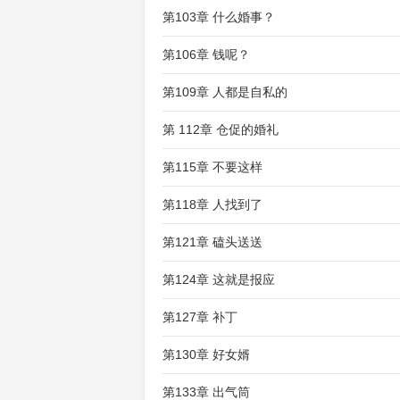
第103章 什么婚事？
第106章 钱呢？
第109章 人都是自私的
第 112章 仓促的婚礼
第115章 不要这样
第118章 人找到了
第121章 磕头送送
第124章 这就是报应
第127章 补丁
第130章 好女婿
第133章 出气筒