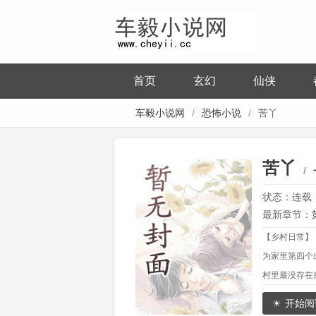
首页
玄幻
仙侠
车毅小说网
恐怖小说
苦丫
苦丫
状态：连载
最新章节：
【乡村日常】
为家里第四个
村里最没存在感
名字几乎伴随
开始阅
她在磕绊中长