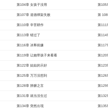
第104章 女孩子没用
第10
第107章 道德绑架失败
第 10
第110章 辛苦耕作
第11
第113章 错过了
第11
第116章 冰释前嫌
第11
第119章 让她带孩子来看看
第12
第122章 姑姑的示好
第12
第125章 万万没想到
第12
第128章 肺腑之言
第12
第131章 就当没生过
第13
第134章 突然出现
第13