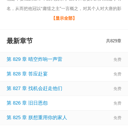
名，从而把他冠以“庸懦之主”一言概之，对其个人对大唐的影
响做淡化处理，然而历史的真实情况又是复杂多变的，让我
【显示全部】
们回到波澜壮阔的大唐，本书将呈现一个最真实的李治，一
个掌控全局、洞察一切的皇帝，一个以他为主，武则天为辅
最新章节
共829章
的朝代，一个开疆拓土、战功赫赫的时代。
第 829 章 晴空炸响一声雷
第 828 章 答应赴宴
第 827 章 找机会赶走他们
第 826 章 旧日恩怨
第 825 章 朕想重用你的家人