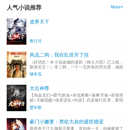
人气小说推荐
More+
道界天下
夜行月
风流二狗：我在乱世开了挂
（好消息！本小说改编的漫剧《烽火大院》已上线，
敬请关注！）李二狗，一个一无所有的穷光蛋，偶然
的机会进入地主大院，机缘巧合下成为地主大院的管
猫冬瓜
家，与地主家的几个女人发生了一些不得不说的故
事。在地主死后，李
太古神尊
【热血玄幻+霸气铁血+杀伐果断+暴爽节奏+吞噬突
破+天赋觉醒+体质进化+剑道】武道修行世界，辉煌
的造化神朝因麾下宰相的背叛，皇权覆灭，神帝被囚
楚长歌
禁，废物太子被杀，三千年后，太子叶风重生归来，
这一世觉醒绝
豪门小嫩妻：禁欲大叔的盛世婚宠
商界帝王江尘御誓不娶妻，直到有一天，他被硬塞了