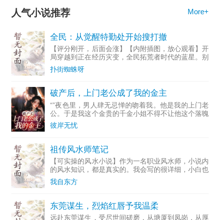
人气小说推荐
More+
全民：从觉醒特勤处开始搜打撤
【评分刚开，后面会涨】【内附插图，放心观看】开
局穿越到正在经历灾变，全民拓荒者时代的蓝星。别
人眼中的无等级初始技能，却是因为楚鸿的到来，意
扑街蜘蛛呀
外觉醒了金手指【特勤司】，只需要将现实的秘境收
录，就可以在特勤
破产后，上门老公成了我的金主
“”夜色里，男人肆无忌惮的吻着我。他是我的上门老
公。于是我这个金贵的千金小姐不得不让他这个落魄
小子入赘我们家，成为我的老公。因为心里的不甘，
彼岸无忧
我屡屡羞辱他，作践他，对他非打即骂。可他从不生
气，俨然一副温
祖传风水师笔记
【可实操的风水小说】作为一名职业风水师，小说内
的风水知识，都是真实的。我会写的很详细，小白也
能直接上手实操。读完本书，你就是半个风水师……
我自东方
风水知识包括住宅、商铺、办公室、墓穴阴宅、个人
风水等。借助风水
东莞谋生，烈焰红唇予我温柔
远赴东莞谋生，受尽世间磋磨，从塘厦到凤岗，从厚