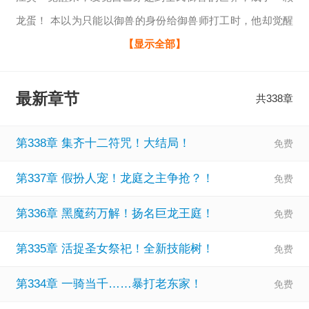
龙蛋！ 本以为只能以御兽的身份给御兽师打工时，他却觉醒
了最强躺平系统，获得恶魔圣主的模版！ 【睡觉八小时，获
【显示全部】
得圣主模版！十二符咒，火之魔气，鬼影兵团……】 【在校
花御兽师怀里躺平一小时，可开启技能树分支】 【消耗10点
最新章节
共338章
技能点，获得鸡符咒-念力操控！】 【你观战御兽师拼命战斗
十分钟，可开启技能树分支】 【消耗100点技能点，可点亮
第338章 集齐十二符咒！大结局！
八大恶魔-雷之魔气
第337章 假扮人宠！龙庭之主争抢？！
第336章 黑魔药万解！扬名巨龙王庭！
第335章 活捉圣女祭祀！全新技能树！
第334章 一骑当千……暴打老东家！