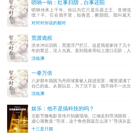
唢呐一响：红事归阴，白事还阳
唢呐传承上千年。你以为它只是乐器之王、音律流
氓？不。它在我手里，知善恶，断阴阳。我叫葛天
冲。高考落榜那年，父亲把唢呐塞进我怀里，说：百
对对对你说的都对
般乐器，唢呐为王。这老祖宗留下来的东西，不是那
么简单的。我不信。直
荒渡诡殡
洪水冲出旧殡，荒渡浮尸拦江。这是我老家传了几十
年的禁忌，没人当真。直到我表哥站上渡口石阶，人
没了，只留下一张照片——照片里他朝水里伸出手，
沈临渊
水里也伸出一只手。我下水找他，看见江底整整齐齐
排着几百具棺材，
一拳万倍
八岁那年我因为丹田堵塞被人踩进泥里，嘴里灌满了
自己的血。从那以后，为了活下去，我不得不一次次
踏入那些对废物来说十死无生的绝境。家族族比的擂
沈临渊
台，血煞门的不死不休，天剑宗的内斗暗算，神魔古
墟的上古怨魂，仙
娱乐：他不是搞科技的吗？
北影节微电影宣传片拍摄现场。江倾走到导演跟前，
虚心请教道:“导演，这个角色我该怎么演？”导演从监
视器...
十三是只猫