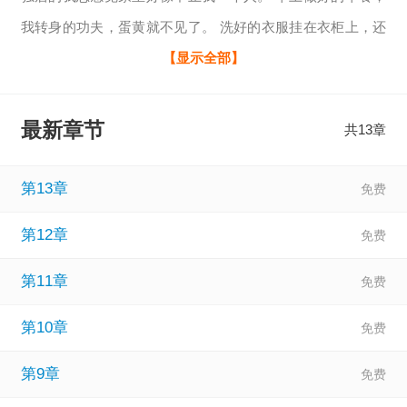
我转身的功夫，蛋黄就不见了。 洗好的衣服挂在衣柜上，还
没等穿衣领上就有了污渍。 我把家里翻遍了，还装了监控，
【显示全部】
最后却什么都没发现。 直到这天，我男朋友笑着搂住我。
“宝宝，你昨晚好热情啊，我才进门你就把我扑倒了。” 我浑
最新章节
共13章
身的血液都冻住了。 因为我昨晚，根本没在家。
第13章
第12章
第11章
第10章
第9章