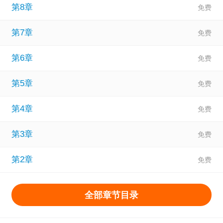
第8章
第7章
第6章
第5章
第4章
第3章
第2章
全部章节目录