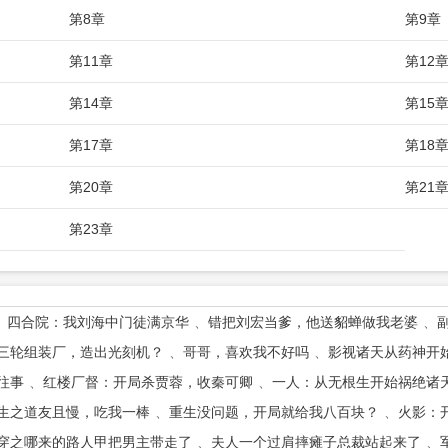
第8章
第9章
第11章
第12
第14章
第15
第17章
第18
第20章
第21
第23章
四合院：我刘海中门徒满京华
错把刘宏当爹，他送貂蝉做我老婆
三轮组装厂，造出光刻机？
哥哥，喜欢我不好吗
影视诸天从药神开
往事
红楼厂督：开局杀贾蓉，收秦可卿
一人：从无根生开始祸绝诸
生之道友且慢，吃我一棒
重生没问题，开局就给我八百块？
火影：
穿之哪来的路人甲把男主带走了
夫人一个过肩摔瘫子总裁站起来了