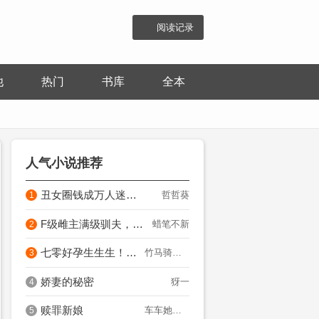
阅读记录
他
热门
书库
全本
人气小说推荐
丑女圈钱成万人迷，榜一大哥争又抢
哲哲葵
1
F级雌主满级驯夫，四个兽夫争着宠
蜡笔不新
2
七零好孕生生生！她靠空间兽语开荒海岛
竹马骑猪来
3
娇妻的秘密
犽一
4
赎罪新娘
车车她不在
5