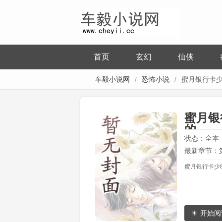
首页
玄幻
仙侠
车毅小说网
恐怖小说
蜜月银行卡少
是他妈拿去给
蜜月银
的
状态：全本
佚名
最新章节：
蜜月银行卡少
开始阅