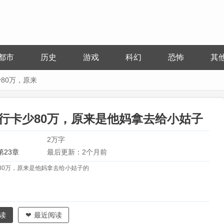
都市
历史
游戏
科幻
恐怖
其
80万，原来
小姑子的
行卡少80万，原来是他妈拿去给小姑子
2万字
第23章
最后更新：2个月前
80万，原来是他妈拿去给小姑子的
读
最近阅读